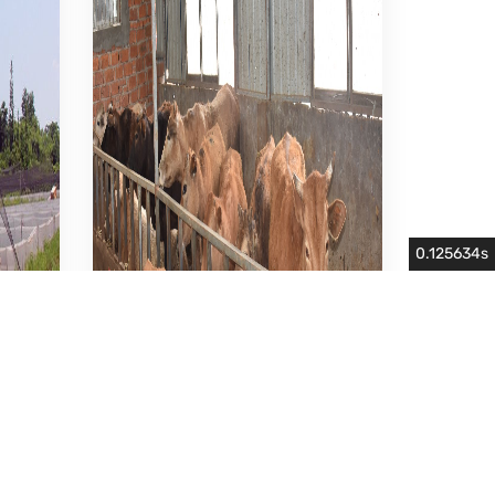
0.125634s