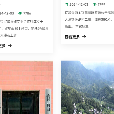
社
2024-12-03
7799
宜昌香源金银花家庭农场位于夷
24-12-03
7786
天溪镇莲沱村二组，海拔350米
天蜜蜜蜂养殖专业合作社成立于
高山。 本农场主
8年，占地面积十余亩，地处5A级景
峡大瀑布上游
查看更多
更多