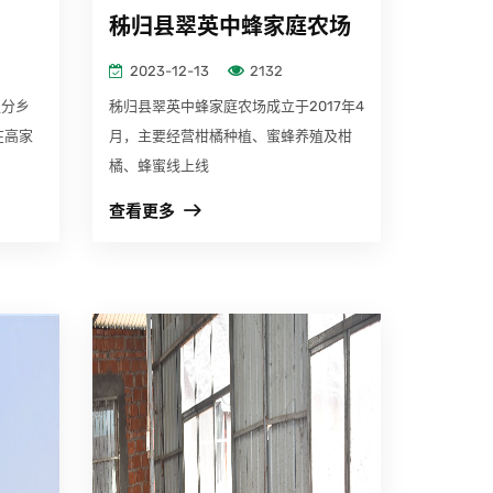
秭归县翠英中蜂家庭农场
2023-12-13
2132
区分乡
秭归县翠英中蜂家庭农场成立于2017年4
在高家
月，主要经营柑橘种植、蜜蜂养殖及柑
橘、蜂蜜线上线
查看更多